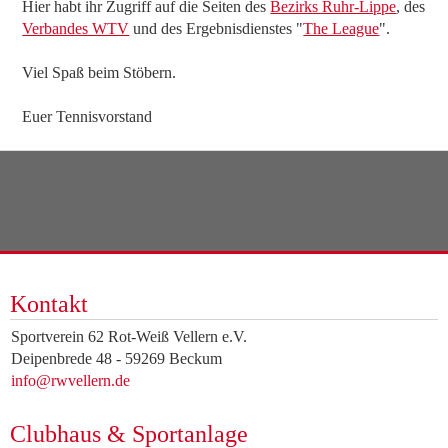
Hier habt ihr Zugriff auf die Seiten des
Bezirks Ruhr-Lippe
, des
Verbandes WTV
und des Ergebnisdienstes "
The League
".
Viel Spaß beim Stöbern.
Euer Tennisvorstand
Kontakt
Sportverein 62 Rot-Weiß Vellern e.V.
Deipenbrede 48 - 59269 Beckum
info@rwvellern.de
Clubhaus & Sportanlage