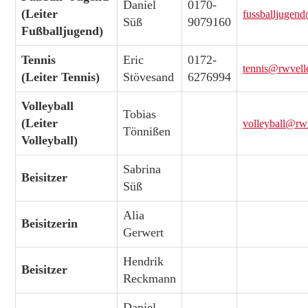
Daniel
0170-
(Leiter
fussballjugen
Süß
9079160
Fußballjugend)
Tennis
Eric
0172-
tennis@rwvell
(Leiter Tennis)
Stövesand
6276994
Volleyball
Tobias
(Leiter
volleyball@rw
Tönnißen
Volleyball)
Sabrina
Beisitzer
Süß
Alia
Beisitzerin
Gerwert
Hendrik
Beisitzer
Reckmann
Daniel