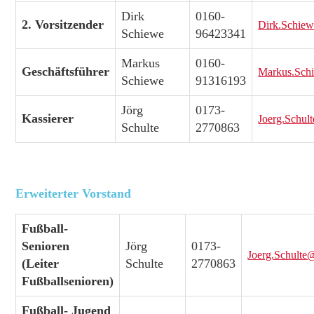
Dirk
0160-
2. Vorsitzender
Dirk.Schie
Schiewe
96423341
Markus
0160-
Geschäftsführer
Markus.Sch
Schiewe
91316193
Jörg
0173-
Kassierer
Joerg.Schul
Schulte
2770863
Erweiterter Vorstand
Fußball-
Senioren
Jörg
0173-
Joerg.Schulte
(Leiter
Schulte
2770863
Fußballsenioren)
Fußball- Jugend